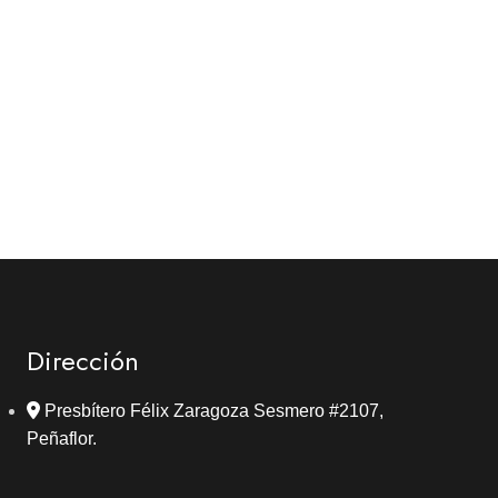
Dirección
Presbítero Félix Zaragoza Sesmero #2107,
Peñaflor.