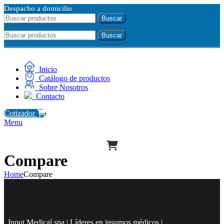
Despacho a domicilio
Buscar
Buscar
Inicio
Catálogo de productos
Sobre Nosotros
Contacto
Cotizador
Menu
Compare
Home
Compare
Input Medical spa | Líderes en insumos médicos |